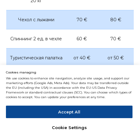
20 кг
Чехол с лыжами
70 €
80 €
Спиннинг 2 eд. в чехле
60 €
70 €
Туристическая палатка
от 40 €
от 50 €
Cookies managing
Резиновая лодка без
12 € 1 кг
14 € 1 кг
We use cookies to enhance site navigation, analyze site usage, and support our
мотора
marketing efforts (Google Ads, Meta Ads). Your data may be transferred outside
the EU (including the USA) in accordance with the EU-US Data Privacy
Framework or standard contractual clauses (SCC). You can choose which types of
cookies to accept. You can update your preferences at any time.
SUP-доски
65 €
75 €
Accept All
Cookie Settings
Если стоимость вещей выше среднего, то